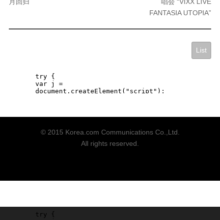
月回归
唱会 “VIXX LIVE
FANTASIA UTOPIA”
List
© 2015 Korea.com Communications Co.,Ltd.
All rights reserved.